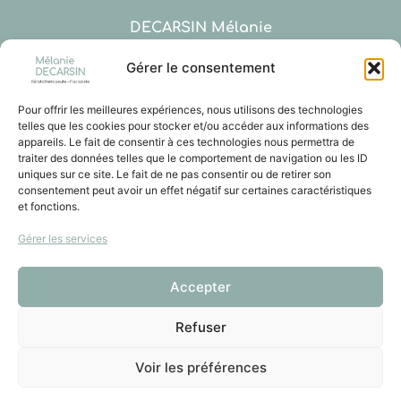
DECARSIN Mélanie
Kératothérapeute – Spécialiste de l’épiderme –
Facialiste
Gérer le consentement
Pour offrir les meilleures expériences, nous utilisons des technologies
23 années d’expérience professionnelle
telles que les cookies pour stocker et/ou accéder aux informations des
appareils. Le fait de consentir à ces technologies nous permettra de
traiter des données telles que le comportement de navigation ou les ID
uniques sur ce site. Le fait de ne pas consentir ou de retirer son
consentement peut avoir un effet négatif sur certaines caractéristiques
Specialiste epiderme Bordeaux
–
Keratopraxie
et fonctions.
bordeaux
–
Facialiste Bordeaux
–
Dermographe
Bordeaux
Gérer les services
soin de Rides Bordeaux
–
Vieillissement cutané
Bordeaux
Accepter
Copyright 2021 Mélanie DECARSIN –
Refuser
KEROTHERAPEUTE BORDEAUX
Mentions légales
|
Politique de confidentialité
Voir les préférences