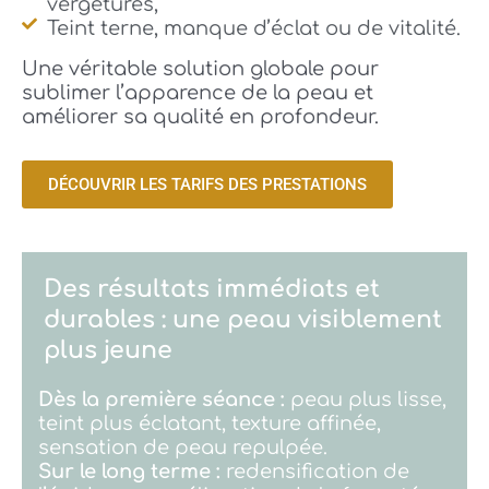
vergetures,
Teint terne, manque d’éclat ou de vitalité.
Une véritable solution globale pour
sublimer l’apparence de la peau et
améliorer sa qualité en profondeur.
DÉCOUVRIR LES TARIFS DES PRESTATIONS
Des résultats immédiats et
durables : une peau visiblement
plus jeune
Dès la première séance :
peau plus lisse,
teint plus éclatant, texture affinée,
sensation de peau repulpée.
Sur le long terme :
redensification de