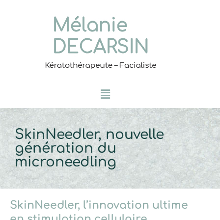
Aller
au
contenu
Menu
SkinNeedler, nouvelle
génération du
microneedling
SkinNeedler, l’innovation ultime
en stimulation cellulaire