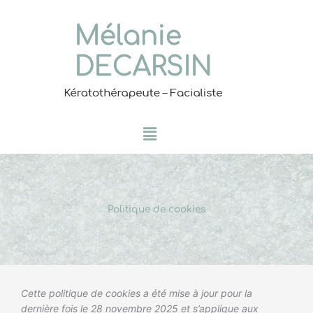
Aller
au
contenu
Menu
Politique de cookies
Consent
Préférence
Statistique
Marketing
Cette politique de cookies a été mise à jour pour la
to
dernière fois le 28 novembre 2025 et s’applique aux