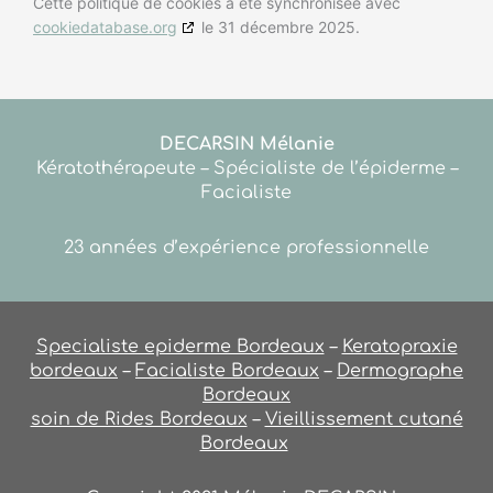
Cette politique de cookies a été synchronisée avec
cookiedatabase.org
le 31 décembre 2025.
DECARSIN Mélanie
Kératothérapeute – Spécialiste de l’épiderme –
Facialiste
23 années d’expérience professionnelle
Specialiste epiderme Bordeaux
–
Keratopraxie
bordeaux
–
Facialiste Bordeaux
–
Dermographe
Bordeaux
soin de Rides Bordeaux
–
Vieillissement cutané
Bordeaux