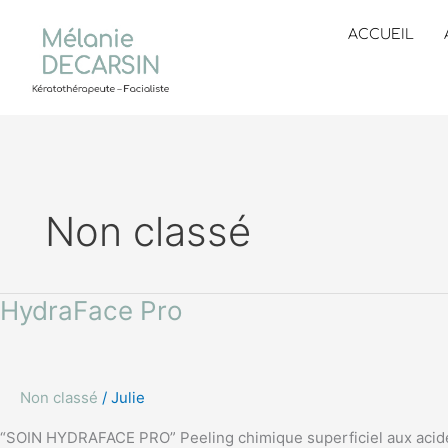
Aller
au
ACCUEIL
contenu
Non classé
HydraFace
HydraFace Pro
Pro
Non classé
/
Julie
“SOIN HYDRAFACE PRO” Peeling chimique superficiel aux acides d